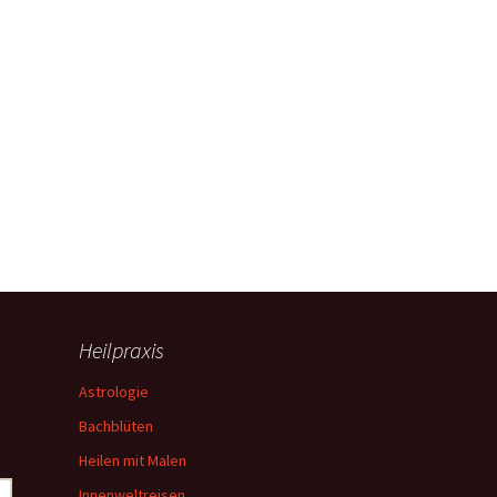
Heilpraxis
Astrologie
Bachblüten
Heilen mit Malen
Innenweltreisen