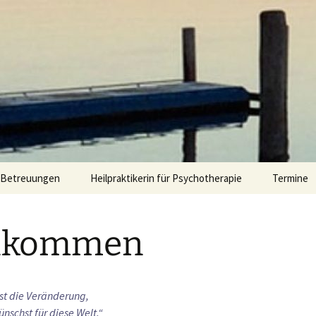
rüdiger
e Betreuungen
Heilpraktikerin für Psychotherapie
Termine
Astrologie
llkommen
Bachblüten
Heilen mit Malen
bst die Veränderung,
Innenweltreisen
ünschst für diese Welt.“