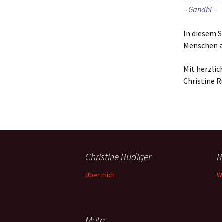
– Gandhi –
In diesem S
Menschen a
Mit herzli
Christine R
Christine Rüdiger
R
Über mich
W
Meta