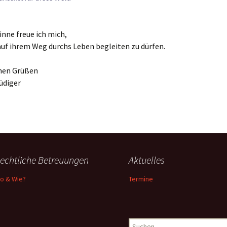
Schamanische
Heilmethoden
inne freue ich mich,
uf ihrem Weg durchs Leben begleiten zu dürfen.
chen Grüßen
üdiger
echtliche Betreuungen
Aktuelles
o & Wie?
Termine
Suchen